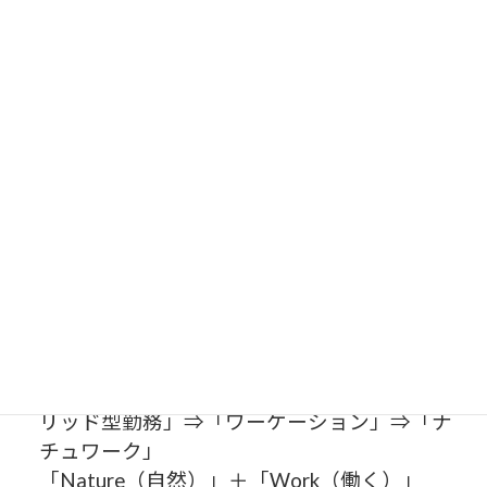
本店の所在地 なぜ都会や郊外では
ないのか？
自然の中での自由な発想
ライフエリアとワーキングエリアの逆転
従来の考え方 ：都会で働いて住みやすい
所に住む
T＆Cの考え方 ：自然の中で働いて住みや
すい所に住む
通勤動線の逆転によるゆとりのある通勤、
自然の中で働くワクワク感と通常の日常生
活
新たな働き方の模索
「通勤・会社で働く」⇒「在宅勤務・ハイブ
リッド型勤務」⇒「ワーケーション」⇒「ナ
チュワーク」
「Nature（自然）」＋「Work（働く）」